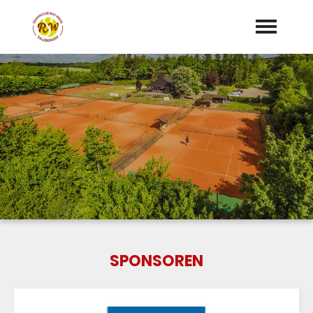
Startseite
Vorstand
Mannschaften
"Jetzt Mitglied werden"
Trainer
Sponsoren
SPONSOREN