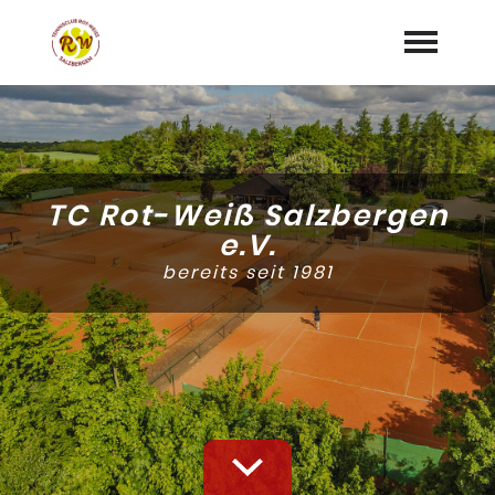
Startseite
Vorstand
TC Rot-Weiß Salzbergen
Mannschaften
e.V.
bereits seit 1981
"Jetzt Mitglied werden"
Trainer
Sponsoren